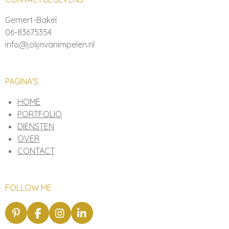
Gemert-Bakel
06-83675354
info@jolijnvanimpelen.nl
PAGINA'S
HOME
PORTFOLIO
DIENSTEN
OVER
CONTACT
FOLLOW ME
P
F
I
L
i
a
n
i